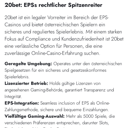
20bet: EPSs rechtlicher Spitzenreiter
20bet ist ein legaler Vorreiter im Bereich der EPS-
Casinos und bietet österreichischen Spielern ein
sicheres und reguliertes Spielerlebnis. Mit einem starken
Fokus auf Compliance und Kundenzufriedenheit ist 20bet
eine verlässliche Option für Personen, die eine
zuverlässige Online-Casino-Erfahrung suchen.
Geregelte Umgebung:
Operates unter den österreichischen
Spielgesetzen für ein sicheres und gesetzeskonformes
Spielerlebnis.
Lizenzierter Betrieb:
Holds gültige Lizenzen von
angesehenen Gaming-Behörde, garantiert Transparenz und
Integrität.
EPS-Integration:
Seamless inclusion of EPS als Online-
Zahlungsmethode, sichere und bequeme Einzahlungen.
Vielfältige Gaming-Auswahl:
Mehr als 5000 Spiele, die
verschiedenen Präferenzen entsprechen, darunter Slots,