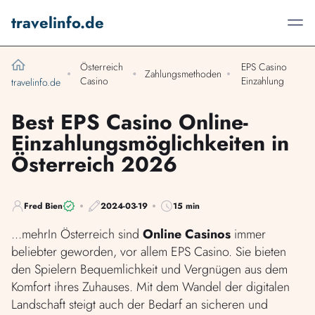
travelinfo.de
Österreich
EPS Casino
Zahlungsmethoden
Casino
Einzahlung
travelinfo.de
Best EPS Casino Online-
Einzahlungsmöglichkeiten in
Österreich 2026
Fred Bien
2024-03-19
15 min
...mehr
In Österreich sind
Online Casinos
immer
beliebter geworden, vor allem EPS Casino. Sie bieten
den Spielern Bequemlichkeit und Vergnügen aus dem
Komfort ihres Zuhauses. Mit dem Wandel der digitalen
Landschaft steigt auch der Bedarf an sicheren und