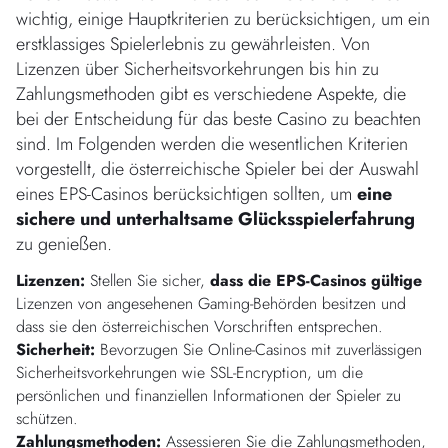
wichtig, einige Hauptkriterien zu berücksichtigen, um ein
erstklassiges Spielerlebnis zu gewährleisten. Von
Lizenzen über Sicherheitsvorkehrungen bis hin zu
Zahlungsmethoden gibt es verschiedene Aspekte, die
bei der Entscheidung für das beste Casino zu beachten
sind. Im Folgenden werden die wesentlichen Kriterien
vorgestellt, die österreichische Spieler bei der Auswahl
eines EPS-Casinos berücksichtigen sollten, um
eine
sichere und unterhaltsame Glücksspielerfahrung
zu genießen.
Lizenzen:
Stellen Sie sicher,
dass die EPS-Casinos gültige
Lizenzen von angesehenen Gaming-Behörden besitzen und
dass sie den österreichischen Vorschriften entsprechen.
Sicherheit:
Bevorzugen Sie Online-Casinos mit zuverlässigen
Sicherheitsvorkehrungen wie SSL-Encryption, um die
persönlichen und finanziellen Informationen der Spieler zu
schützen.
Zahlungsmethoden:
Assessieren Sie die Zahlungsmethoden,