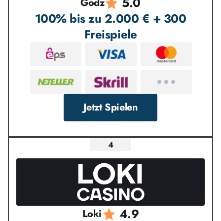
5.0
Godz
100% bis zu 2.000 € + 300
Freispiele
Jetzt Spielen
4.9
Loki