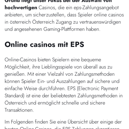
Grund liegt unser Fokus bei der Auswahl von
hochwertigen
Casinos, die ein eps-Zahlungsangebot
anbieten, um sicherzustellen, dass Spieler
online casinos
in österreich
Österreich Zugang zu vertrauenswürdigen
und angesehenen Gaming-Plattformen haben.
Online casinos mit EPS
Online-Casinos bieten Spielern eine bequeme
Möglichkeit, ihre Lieblingsspiele von überall aus zu
genießen. Mit einer Vielzahl von Zahlungsmethoden
können Spieler Ein- und Auszahlungen auf sichere und
einfache Weise durchführen. EPS (Electronic Payment
Standard) ist eine der beliebtesten Zahlungsmethoden in
Österreich und ermöglicht schnelle und sichere
Transaktionen.
Im Folgenden finden Sie eine Übersicht über einige der