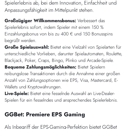
Spielerlebnis ab, bei dem Innovation, Einfachheit und
Anpassungsfähigkeit im Mittelpunkt stehen.
Großzügiger Willkommensbonus:
Verbessert das
Spielerlebnis sofort, indem Spieler mit einem 150 %
Einzahlungsbonus von bis zu 400 € und 150 Bonusspins
begrüßt werden.
Große Spielauswahl:
Bietet eine Vielzahl von Spielarten für
unterschiedliche Vorlieben, darunter Spielautomaten, Roulette,
Blackjack, Poker, Craps, Bingo, Plinko und Arcade-Spiele.
Bequeme Zahlungsmöglichkeiten:
Bietet Spielern
reibungslose Transaktionen durch die Annahme einer großen
Anzahl von Zahlungsoptionen wie EPS, Visa, Mastercard, E-
Wallets und Kryptowährungen.
Live-Spiele:
Bietet eine fesselnde Auswahl an Live-Dealer-
Spielen für ein fesselndes und ansprechendes Spielerlebnis.
GGBet: Premiere EPS Gaming
Als Inbegriff der EPS-Gaming-Perfektion bietet GGBet