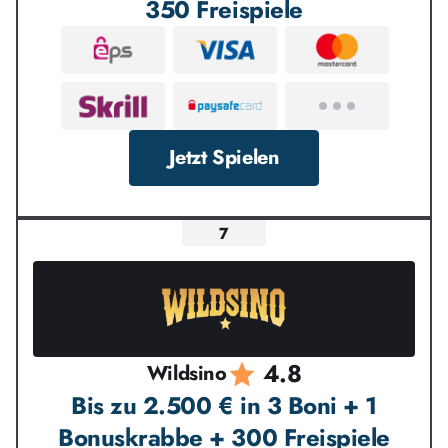
350 Freispiele
Jetzt Spielen
4.8
Wildsino
Bis zu 2.500 € in 3 Boni + 1
Bonuskrabbe + 300 Freispiele