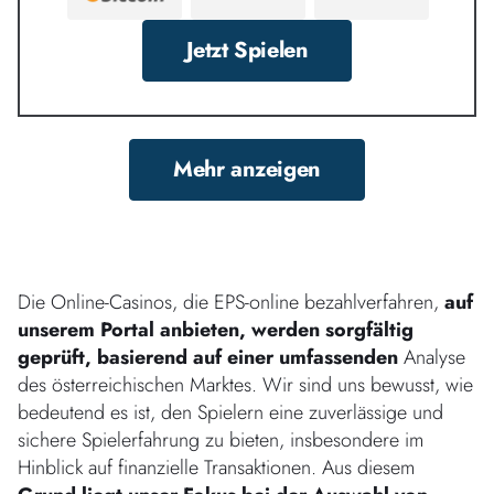
Jetzt Spielen
Mehr anzeigen
Die Online-Casinos, die EPS-online bezahlverfahren,
auf
unserem Portal anbieten, werden sorgfältig
geprüft, basierend auf einer umfassenden
Analyse
des österreichischen Marktes. Wir sind uns bewusst, wie
bedeutend es ist, den Spielern eine zuverlässige und
sichere Spielerfahrung zu bieten, insbesondere im
Hinblick auf finanzielle Transaktionen. Aus diesem