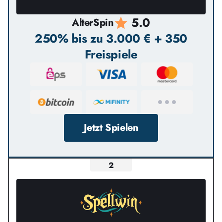
5.0
AlterSpin
250% bis zu 3.000 € + 350
Freispiele
Jetzt Spielen