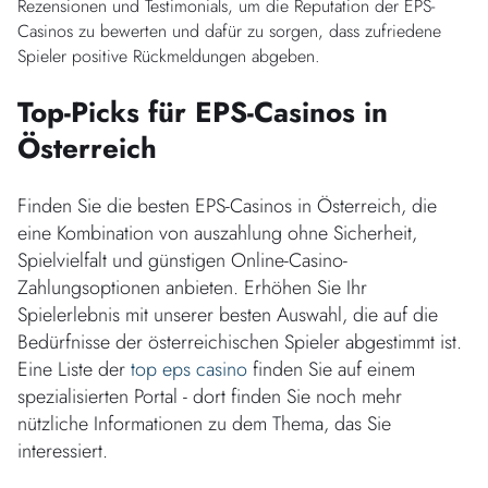
Rezensionen und Testimonials, um die Reputation der EPS-
Casinos zu bewerten und dafür zu sorgen, dass zufriedene
Spieler positive Rückmeldungen abgeben.
Top-Picks für EPS-Casinos in
Österreich
Finden Sie die besten EPS-Casinos in Österreich, die
eine Kombination
von auszahlung ohne
Sicherheit,
Spielvielfalt und günstigen Online-Casino-
Zahlungsoptionen anbieten. Erhöhen Sie Ihr
Spielerlebnis mit unserer besten Auswahl, die auf die
Bedürfnisse der österreichischen Spieler abgestimmt ist.
Eine Liste der
top eps casino
finden Sie auf einem
spezialisierten Portal - dort finden Sie noch mehr
nützliche Informationen zu dem Thema, das Sie
interessiert.