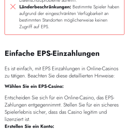
Datenschutzprobleme aufwirft.
Länderbeschränkungen:
Bestimmte Spieler haben
aufgrund der eingeschränkten Verfügbarkeit an
bestimmten Standorten möglicherweise keinen
Zugriff auf EPS.
Einfache EPS-Einzahlungen
Es ist einfach, mit EPS Einzahlungen in Online-Casinos
zu tätigen. Beachten Sie diese detaillierten Hinweise:
Wählen Sie ein EPS-Casino:
Entscheiden Sie sich für ein Online-Casino, das EPS-
Zahlungen entgegennimmt. Stellen Sie für ein sicheres
Spielerlebnis sicher, dass das Casino legitim und
lizenziert ist.
Erstellen Sie ein Konto: