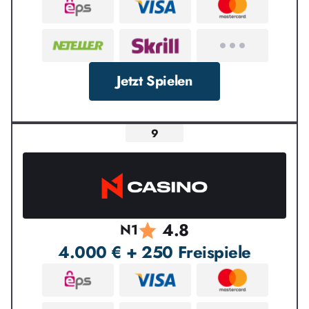
Jetzt Spielen
4.8
N1
4.000 € + 250 Freispiele