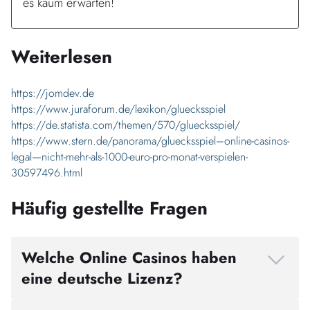
es kaum erwarten!
Weiterlesen
https://jomdev.de
https://www.juraforum.de/lexikon/gluecksspiel
https://de.statista.com/themen/570/gluecksspiel/
https://www.stern.de/panorama/gluecksspiel–online-casinos-
legal—nicht-mehr-als-1000-euro-pro-monat-verspielen-
30597496.html
Häufig gestellte Fragen
Welche Online Casinos haben
eine deutsche Lizenz?