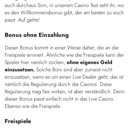
auch durchaus Sinn, in unserem Casino Test seht ihr, wo
es den Willkommensbonus gibt, der am besten zu euch
passt. Auf gehts!
Bonus ohne Einzahlung
Dieser Bonus kommt in einer Weise daher, die an die
Freispiele erinnert. Ähnliche wie die Freispiele kann der
Spieler hier nämlich zocken,
ohne eigenes Geld
einzusetzen.
Solche Boni sind aber zumeist nicht
einzusetzen, wenn es um einen Live Dealer geht, das ist
nämlich die Regulierung durch die Casinos. Diese
Regulierung mag fies wirken, ist aber verständlich. Denn
dieser Bonus passt einfach nicht in das Live Casino.
Ebenso wie die Freispiele.
Freispiele