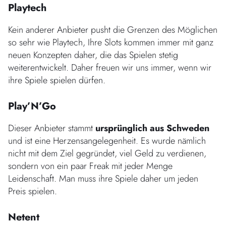
Playtech
Kein anderer Anbieter pusht die Grenzen des Möglichen
so sehr wie Playtech, Ihre Slots kommen immer mit ganz
neuen Konzepten daher, die das Spielen stetig
weiterentwickelt. Daher freuen wir uns immer, wenn wir
ihre Spiele spielen dürfen.
Play’N’Go
Dieser Anbieter stammt
ursprünglich aus Schweden
und ist eine Herzensangelegenheit. Es wurde nämlich
nicht mit dem Ziel gegründet, viel Geld zu verdienen,
sondern von ein paar Freak mit jeder Menge
Leidenschaft. Man muss ihre Spiele daher um jeden
Preis spielen.
Netent