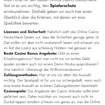
Test ist es uns wichtig, den
Spielerschutz
ernstzunehmen. Deshalb geben wir euch hier einen
Überblick über die Kriterien, mit denen wir eine
Spielothek bewerten.
Lizenzen und Sicherheit:
Natürlich sieht das Online Casino
Deutschland Gesetz vor, dass der Sicherheit genüge getan ist.
Das wollen wir aber nicht unüberprüft lassen und schauen uns
im Test die Lizenz aus schleswig Holstein mal genauer an.
Beste Casino Bonus Angebote:
Gibt es einen
Einzahlungsbonus? Kann man nicht nur um echtes Geld
spielen sondern auch mit einem Demo Modus ausprobieren?
Und natürlich: Überzeugt der Willkommensbonus?
Zahlungsmethoden:
Hier ist uns vor allem die Auswahl
wichtig. Der Spielspaß ist für uns nur sichergestellt, wenn auch
eine breite Auswahl an sicheren Zahlungsdiensten bereitsteht.
Casinospiele:
Die Angebote der Casino Anbieter sollte breit
gefächert sein. Daher möchten wir insoweit auch nicht im
Dunkel tappen sondern schauen uns genau an, was die Online