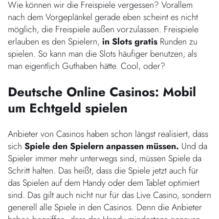
Wie können wir die Freispiele vergessen? Vorallem
nach dem Vorgeplänkel gerade eben scheint es nicht
möglich, die Freispiele außen vorzulassen. Freispiele
erlauben es den Spielern,
in Slots gratis
Runden zu
spielen. So kann man die Slots häufiger benutzen, als
man eigentlich Guthaben hätte. Cool, oder?
Deutsche Online Casinos: Mobil
um Echtgeld spielen
Anbieter von Casinos haben schon längst realisiert, dass
sich
Spiele den Spielern anpassen müssen.
Und da
Spieler immer mehr unterwegs sind, müssen Spiele da
Schritt halten. Das heißt, dass die Spiele jetzt auch für
das Spielen auf dem Handy oder dem Tablet optimiert
sind. Das gilt auch nicht nur für das Live Casino, sondern
generell alle Spiele in den Casinos. Denn die Anbieter