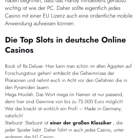
haben begriffen, dass das Handy mindestens genauso
wichtig ist wie der PC. Daher sollte eigentlich jedes
Casino mit einer EU Lizenz auch eine ordentliche mobile
Anwendung aufweisen können.
Die Top Slots in deutsche Online
Casinos
Book of Ra Deluxe: Hier kann man schön im alten Ägypten auf
Forschungstour gehen! entdeckt die Geheimnisse der
Pharaonen und nehmt euch in Acht vor den Gefahren die in
den Pyramiden lauern.
Mega Moolah: Das Wort mega im Namen ist nur passend,
denn hier sind Gewinne von bis zu 75.000 Euro möglich!
Wer das knackt ist wirklich ein Profi – Made in Germany,
natürlich!
Starburst: Starburst ist
einer der großen Klassiker
, die
jeder Spieler liebt. Daher führt in auch jedes Casino, unter
anderem das N1 Casino.