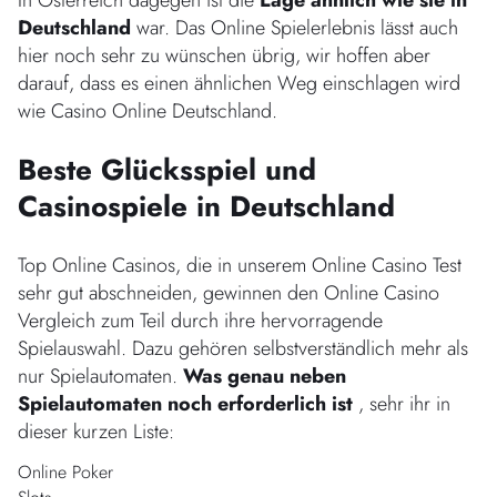
In Österreich dagegen ist die
Lage ähnlich wie sie in
Deutschland
war. Das Online Spielerlebnis lässt auch
hier noch sehr zu wünschen übrig, wir hoffen aber
darauf, dass es einen ähnlichen Weg einschlagen wird
wie Casino Online Deutschland.
Beste Glücksspiel und
Casinospiele in Deutschland
Top Online Casinos, die in unserem Online Casino Test
sehr gut abschneiden, gewinnen den Online Casino
Vergleich zum Teil durch ihre hervorragende
Spielauswahl. Dazu gehören selbstverständlich mehr als
nur Spielautomaten.
Was genau neben
Spielautomaten noch erforderlich ist
, sehr ihr in
dieser kurzen Liste:
Online Poker