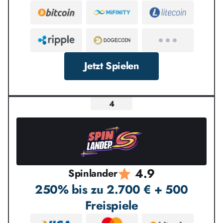
Jetzt Spielen
4.9
Spinlander
250% bis zu 2.700 € + 500
Freispiele