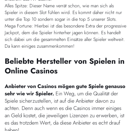
Alles Spitze: Dieser Name verrät schon, wie man sich als
Spieler in diesem Slot fühlen wird. Es kommt daher nicht nur
unter die Top 10 sondern sogar in die top 5 unserer Slots.
Mega Fortune: Hierbei ist das besondere Extra der progressive
Jackpot, dem die Spieler hinterher jagen können. Es handelt
sich dabei um die gesammelten Einsätze aller Spieler weltweit.
Da kann einiges zusammenkommen!
Beliebte Hersteller von Spielen in
Online Casinos
Anbieter von Casinos mögen gute Spiele genauso
sehr wie wir Spieler.
Ein Weg, um die Qualität der
Spiele sicherzustellen, ist auf die Anbieter davon zu
achten. Denn auch wenn es die Casinos immer einiges
an Geld kostet, die jeweiligen Lizenzen zu erwerben, ist
es das trotzdem Wert, da diese Anbieter es echt drauf
haben!