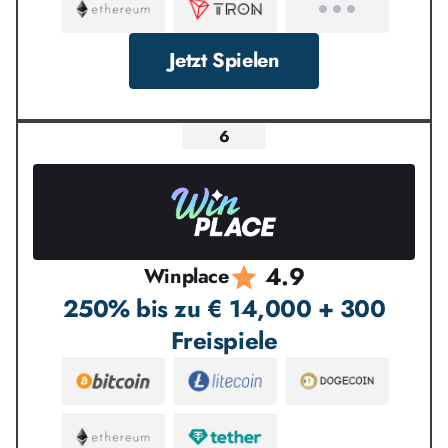
Jetzt Spielen
4.9
Winplace
250% bis zu € 14,000 + 300
Freispiele