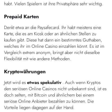
habt. Vielen Spielern ist ihre Privatsphäre sehr wichtig.
Prepaid Karten
Denkt etwa an die Paysafecard. Ihr habt meistens eine
Karte, die es am Kiosk oder an ähnlichen Stellen zu
kaufen gibt. Diese hat dann ein bestimmtes Guthaben,
welches ihr im Online Casino einzahlen könnt. Es ist im
Vergleich extrem anonym, bringt aber nicht dieselbe
Flexibilität mit wie andere Methoden.
Kryptowährungen
Jetzt wird es
etwas spekulativ
. Auch wenn Kryptos
den seriösen Online Casinos nicht unbekannt sind, ist es
doch selten, mit Bitcoin und ähnlichem bei einem
seriöse Online Anbieter bezahlen zu können. Die
Vorteile liegen dagegen auf der Hand.