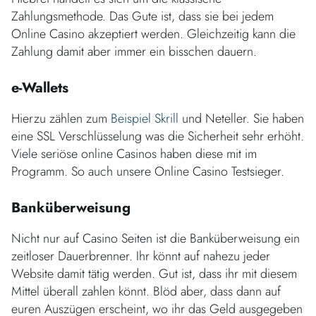
Zahlungsmethode. Das Gute ist, dass sie bei jedem
Online Casino akzeptiert werden. Gleichzeitig kann die
Zahlung damit aber immer ein bisschen dauern.
e-Wallets
Hierzu zählen zum
Beispiel Skrill
und Neteller. Sie haben
eine SSL Verschlüsselung was die Sicherheit sehr erhöht.
Viele seriöse online Casinos haben diese mit im
Programm. So auch unsere Online Casino Testsieger.
Banküberweisung
Nicht nur auf Casino Seiten ist die Banküberweisung ein
zeitloser Dauerbrenner. Ihr könnt auf nahezu jeder
Website damit tätig werden. Gut ist, dass ihr mit diesem
Mittel überall zahlen könnt. Blöd aber, dass dann auf
euren Auszügen erscheint, wo ihr das Geld ausgegeben